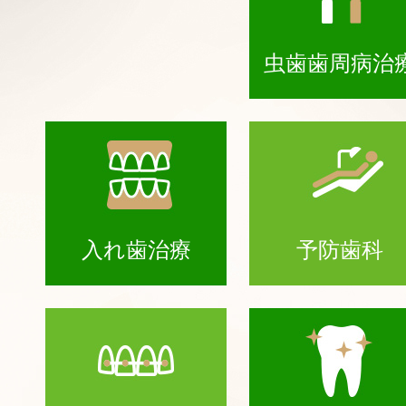
虫歯歯周病治
入れ歯治療
予防歯科