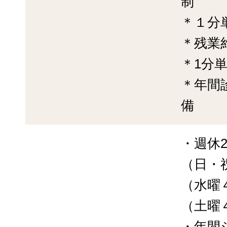
制
＊１分
＊残業
＊1分
＊年間
備
・週休2
（日・
（水曜
（土曜
・年間