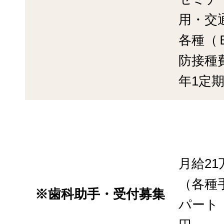
用・交
各種（
防接種
年1定
月給21
（各種
※歯科助手・受付募集
パート：