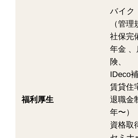
バイク
（管理
社保完
年金 
険、
IDec
賃貸住宅
福利厚生
退職金
年〜）
資格取
セミナ