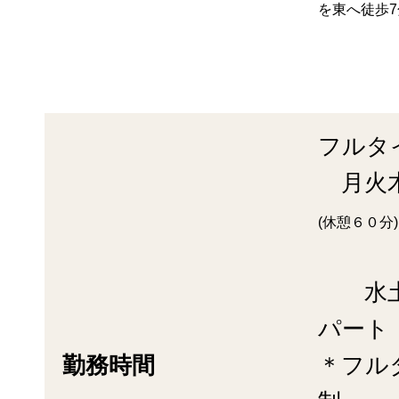
を東へ徒歩7
京福電気
西20
フルタ
月火木金
(休
水土：9
パート
勤務時間
＊フル