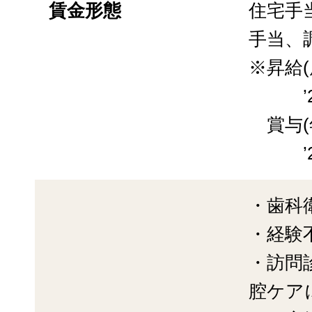
賃金形態
住宅手
手当、
※昇給
’26実
賞与(
’25
・歯科
・経験
・訪問
腔ケア