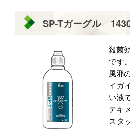
SP-Tガーグル 143
殺菌
です
風邪
イガ
い液
テキメ
スタ