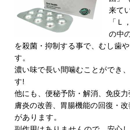
来て
「Ｌ
の中
を殺菌・抑制する事で、むし歯や
す。
濃い味で長い間噛むことができ
す!
他にも、便秘予防・解消、免疫力
膚炎の改善、胃腸機能の回復・改
があります。
副作用はありませんので、安心