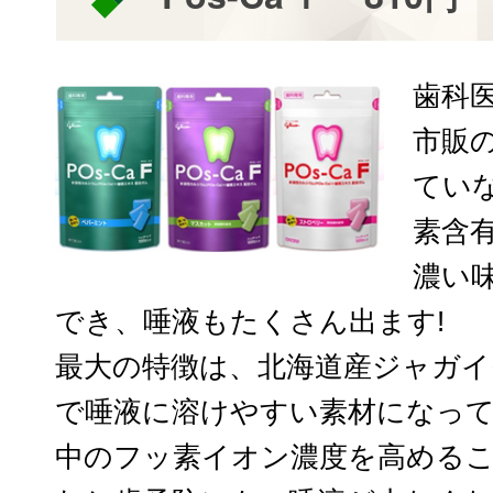
歯科
市販
てい
素含
濃い
でき、唾液もたくさん出ます!
最大の特徴は、北海道産ジャガ
で唾液に溶けやすい素材になっ
中のフッ素イオン濃度を高める