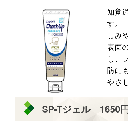
知覚
す。
しみ
表面
し、
防に
やさ
SP-Tジェル 1650