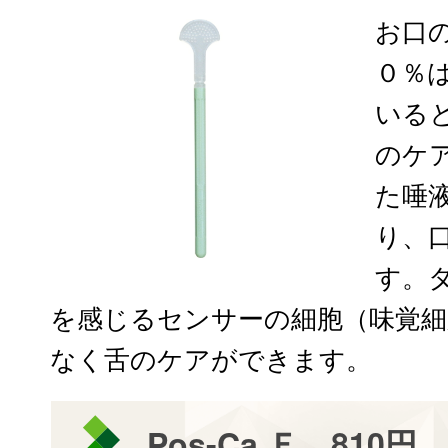
お口
０％
いる
のケ
た唾
り、
す。
を感じるセンサーの細胞（味覚
なく舌のケアができます。
Pos-Ca Ｆ 810円