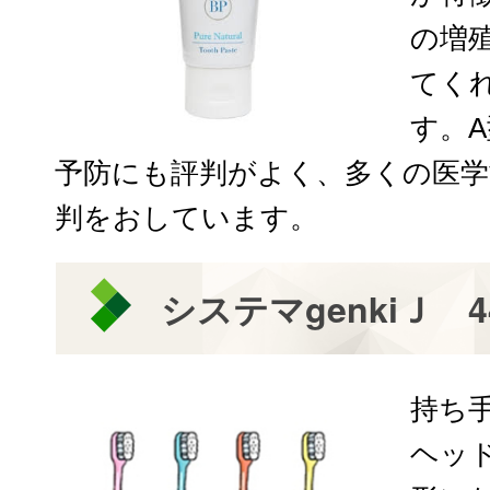
の増
てく
す。
予防にも評判がよく、多くの医学
判をおしています。
システマgenkiＪ 4
持ち
ヘッ