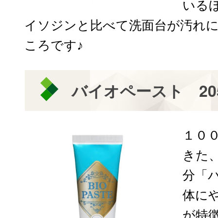
いる
イソジンと比べて洗面台が汚れ
ころです♪
バイオペースト 20
１０
きた
分「
体に
が特