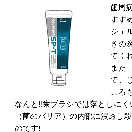
歯周
すす
ジェ
きの
てく
また
で、
ころ
なんと!!歯ブラシでは落としに
（菌のバリア）の内部に浸透し
のです!