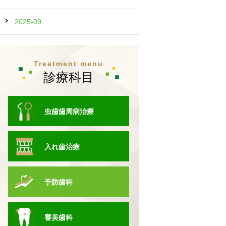
2025-09
Treatment menu
診療科目
虫歯歯周病治療
入れ歯治療
予防歯科
審美歯科