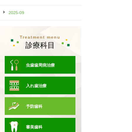
2025-09
Treatment menu
診療科目
虫歯歯周病治療
入れ歯治療
予防歯科
審美歯科