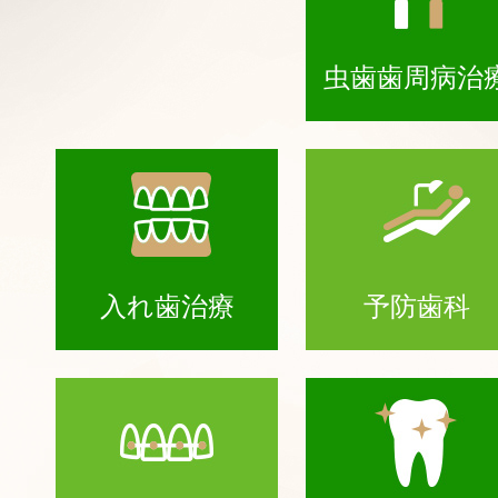
虫歯歯周病治
入れ歯治療
予防歯科